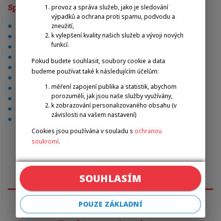
Sporty
provoz a správa služeb, jako je sledování
výpadků a ochrana proti spamu, podvodu a
stolní tenis
zneužití,
k vylepšení kvality našich služeb a vývoji nových
atletika
funkcí.
Alpské lyžování
běžecké lyžování
Pokud budete souhlasit, soubory cookie a data
cyklistika
budeme používat také k následujícím účelům:
fotbal
měření zapojení publika a statistik, abychom
kuželky a bowling
porozuměli, jak jsou naše služby využívány,
plavání
k zobrazování personalizovaného obsahu (v
přehazovaná
závislosti na vašem nastavení)
volejbal
Cookies jsou používána v souladu s
ochranou
soukromí
.
SOUHLASÍM
POUZE ZÁKLADNÍ