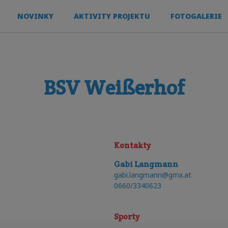
NOVINKY
AKTIVITY PROJEKTU
FOTOGALERIE
BSV Weißerhof
Kontakty
Gabi
Langmann
E-mail
:
gabi.langmann@gmx.at
telefon
:
0660/3340623
Sporty