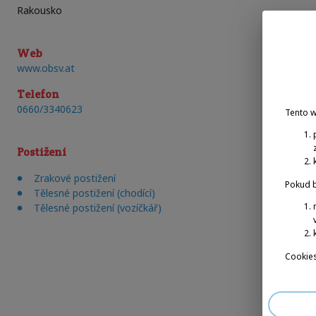
Rakousko
Web
www.obsv.at
Telefon
0660/3340623
Tento 
Postižení
Zrakové postižení
Pokud b
Tělesné postižení (chodící)
Tělesné postižení (vozíčkář)
Cookies