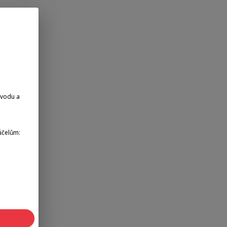
dvodu a
účelům: