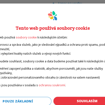
tanec na vozíku
basketbal na vozíku
stolní tenis
atletika
plavání
Tento web používá soubory cookie
ragby vozíčkářů
tenis na vozíku
web používá
soubory cookie
k následujícím účelům:
volejbal sedících
provoz a správa služeb, jako je sledování výpadků a ochrana proti spamu, po
zneužití,
k vylepšení kvality našich služeb a vývoji nových funkcí.
udete souhlasit, soubory cookie a data budeme používat také k následujícím 
měření zapojení publika a statistik, abychom porozuměli, jak jsou naše služby
využívány,
k zobrazování personalizovaného obsahu (v závislosti na vašem nastavení)
 jsou používána v souladu s
ochranou soukromí
.
SOUHLASÍM
POUZE ZÁKLADNÍ