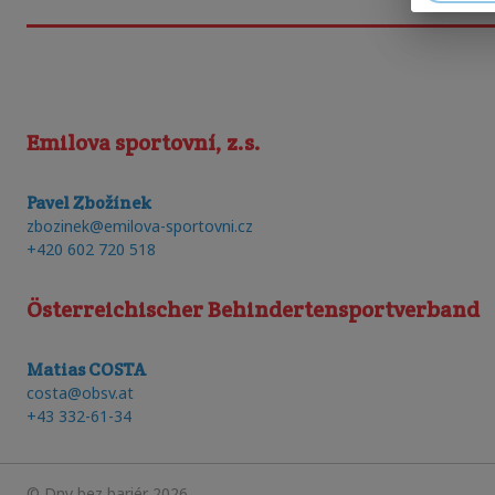
Emilova sportovní, z.s.
Pavel Zbožínek
zbozinek@emilova-sportovni.cz
+420 602 720 518
Österreichischer Behindertensportverband
Matias COSTA
costa@obsv.at
+43 332-61-34
©
Dny bez bariér
2026