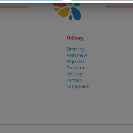
Odkazy
Zimní hry
Roadshow
Půjčovna
Databáze
Novinky
Partneři
Fotogalerie