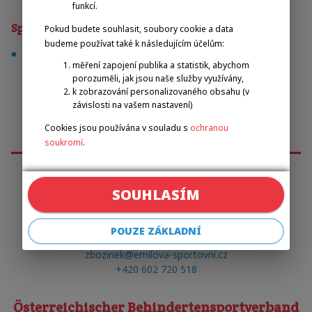
funkcí.
Sporty
Pokud budete souhlasit, soubory cookie a data
budeme používat také k následujícím účelům:
basketbal na vozíku
měření zapojení publika a statistik, abychom
porozuměli, jak jsou naše služby využívány,
k zobrazování personalizovaného obsahu (v
závislosti na vašem nastavení)
Cookies jsou používána v souladu s
ochranou
soukromí
.
SOUHLASÍM
Emilova sportovní, z.s.
POUZE ZÁKLADNÍ
Pavel Zbožínek
zbozinek@emilova-sportovni.cz
+420 602 720 518
Österreichischer Behindertensportverband