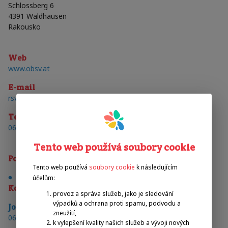
Schlossberg 6
4391
Waldhausen
Rakousko
Web
www.obsv.at
E-mail
rsvwaldhausen@gmx.at
Telefon
0664/1215138
Tento web používá soubory cookie
Postižení
Tento web používá
soubory cookie
k následujícím
Tělesné postižení (vozíčkář)
účelům:
Kontakty
provoz a správa služeb, jako je sledování
výpadků a ochrana proti spamu, podvodu a
Josef
Steindl
zneužití,
telefon
:
0676/9417490
k vylepšení kvality našich služeb a vývoji nových