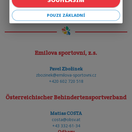
POUZE ZÁKLADNÍ
Emilova sportovní, z.s.
Pavel Zbožínek
zbozinek@emilova-sportovni.cz
+420 602 720 518
Österreichischer Behindertensportverband
Matias COSTA
costa@obsv.at
+43 332-61-34
Odkazy