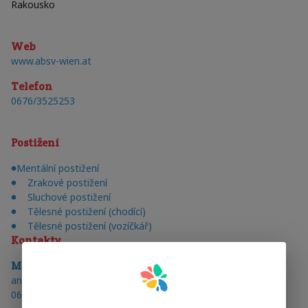
Rakousko
Web
www.absv-wien.at
Telefon
0676/3525253
Postižení
Mentální postižení
Zrakové postižení
Sluchové postižení
Tělesné postižení (chodící)
Tělesné postižení (vozíčkář)
Kontakty
Mag.Andrea
Scherney
E-mail
:
andrea.scherney@univie.ac.at
telefon
:
0676/3525253