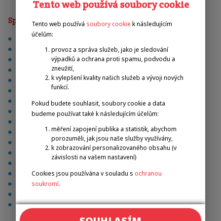
Tento web používá soubory cookie
Sporty
Tento web používá
soubory cookie
k následujícím
účelům:
basketbal na vozíku
stolní tenis
provoz a správa služeb, jako je sledování
atletika
výpadků a ochrana proti spamu, podvodu a
zneužití,
běh
k vylepšení kvality našich služeb a vývoji nových
Alpské lyžování
funkcí.
běžecké lyžování
boccia
Pokud budete souhlasit, soubory cookie a data
cyklistika
budeme používat také k následujícím účelům:
fotbal
měření zapojení publika a statistik, abychom
futsal
porozuměli, jak jsou naše služby využívány,
lukostřelba
k zobrazování personalizovaného obsahu (v
plavání
závislosti na vašem nastavení)
střelba
tenis na vozíku
Cookies jsou používána v souladu s
ochranou
fitness
soukromí
.
biliár
torball
SOUHLASÍM