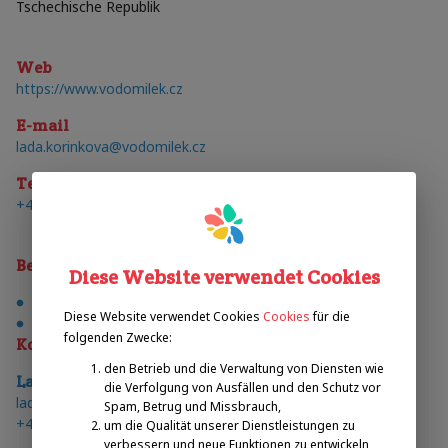
Tschechische Republik
Web
https://www.vodomilek.cz
E-mail
lada.korinkova@vodomilek.cz
Telefon
+420 774 263 030
Behinderungen
Diese Website verwendet Cookies
Körperliche Behinderung (Gehen)
Diese Website verwendet Cookies
Cookies
für die
Körperliche Behinderung (Rollstuhlfahrer)
folgenden Zwecke:
Kontakte
den Betrieb und die Verwaltung von Diensten wie
Lada
Kořínková
die Verfolgung von Ausfällen und den Schutz vor
E-mail
:
lada.korinkova@vodomilek.cz
Spam, Betrug und Missbrauch,
telefon
:
+420 774 263 030
um die Qualität unserer Dienstleistungen zu
verbessern und neue Funktionen zu entwickeln