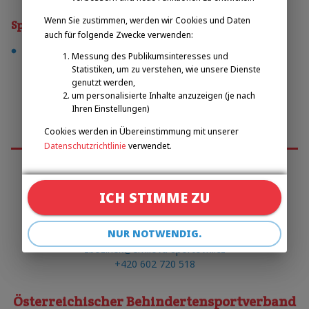
Wenn Sie zustimmen, werden wir Cookies und Daten
Sporty
auch für folgende Zwecke verwenden:
baden
Messung des Publikumsinteresses und
Statistiken, um zu verstehen, wie unsere Dienste
genutzt werden,
um personalisierte Inhalte anzuzeigen (je nach
Ihren Einstellungen)
Cookies werden in Übereinstimmung mit unserer
Datenschutzrichtlinie
verwendet.
Emilova sportovní, z.s.
ICH STIMME ZU
NUR NOTWENDIG.
Pavel Zbožínek
zbozinek@emilova-sportovni.cz
+420 602 720 518
Österreichischer Behindertensportverband