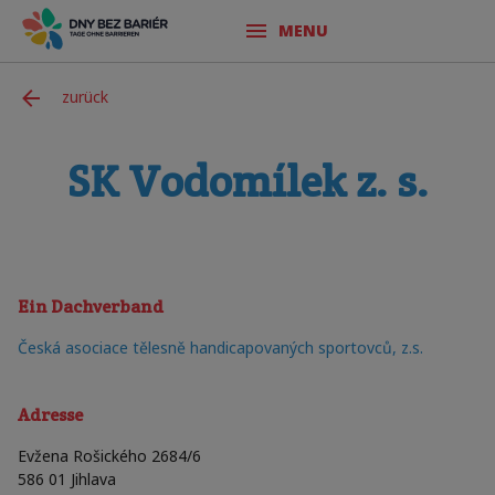
MENU
zurück
SK Vodomílek z. s.
Ein Dachverband
Česká asociace tělesně handicapovaných sportovců, z.s.
Adresse
Evžena Rošického 2684/6
586 01
Jihlava