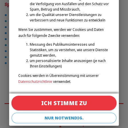
die Verfolgung von Ausfällen und den Schutz vor
Sporty
Spam, Betrug und Missbrauch,
um die Qualität unserer Dienstleistungen zu
tischtennis
verbessern und neue Funktionen zu entwickeln
leichtathletik
boccia
Wenn Sie zustimmen, werden wir Cookies und Daten
skilanglauf
auch für folgende Zwecke verwenden:
radfahren
Messung des Publikumsinteresses und
fußball
Statistiken, um zu verstehen, wie unsere Dienste
kegeln und bowling
genutzt werden,
baden
um personalisierte Inhalte anzuzeigen (je nach
gemischt
Ihren Einstellungen)
Cookies werden in Übereinstimmung mit unserer
Datenschutzrichtlinie
verwendet.
ICH STIMME ZU
NUR NOTWENDIG.
Emilova sportovní, z.s.