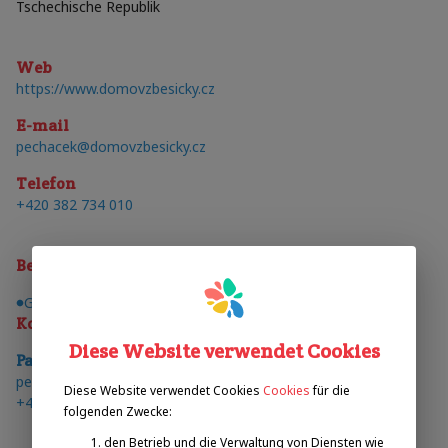
Tschechische Republik
Web
https://www.domovzbesicky.cz
E-mail
pechacek@domovzbesicky.cz
Telefon
+420 382 734 010
Behinderungen
Geistige Behinderung
Kontakte
Diese Website verwendet Cookies
Pavel
Pecháček
E-mail
:
pechacek@domovzbesicky.cz
Diese Website verwendet Cookies
Cookies
für die
telefon
:
+420 603 254 072
folgenden Zwecke:
den Betrieb und die Verwaltung von Diensten wie