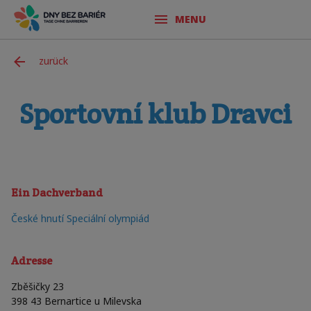
MENU
zurück
Sportovní klub Dravci
Ein Dachverband
České hnutí Speciální olympiád
Adresse
Zběšičky 23
398 43
Bernartice u Milevska