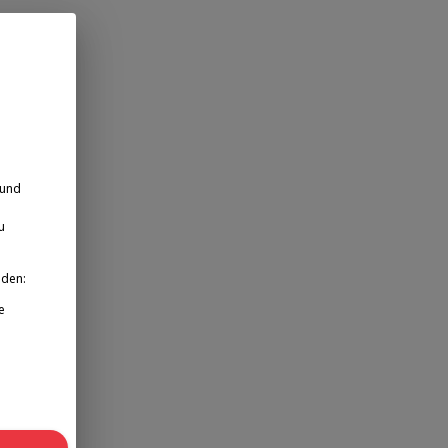
 und
u
nden:
e