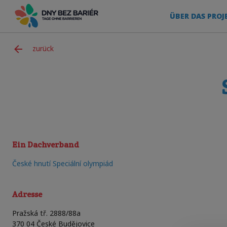
ÜBER DAS PROJ
zurück
Ein Dachverband
České hnutí Speciální olympiád
Adresse
Pražská tř. 2888/88a
370 04
České Budějovice