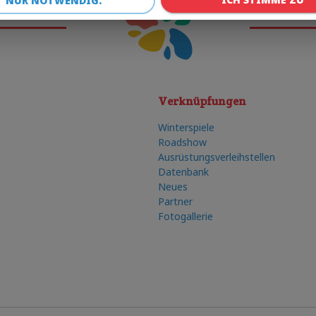
NUR NOTWENDIG.
Verknüpfungen
Winterspiele
Roadshow
Ausrüstungsverleihstellen
Datenbank
Neues
Partner
Fotogallerie