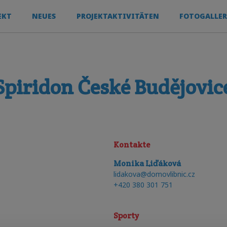
EKT
NEUES
PROJEKTAKTIVITÄTEN
FOTOGALLER
Spiridon České Budějovic
Kontakte
Monika
Liďáková
E-mail
:
lidakova@domovlibnic.cz
telefon
:
+420 380 301 751
Sporty