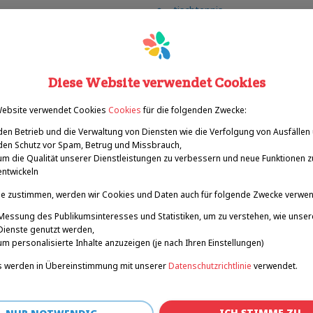
tischtennis
leichtathletik
boccia
Alpines skifahren
radfahren
Diese Website verwendet Cookies
fußball
baden
Website verwendet Cookies
Cookies
für die folgenden Zwecke:
den Betrieb und die Verwaltung von Diensten wie die Verfolgung von Ausfällen
den Schutz vor Spam, Betrug und Missbrauch,
um die Qualität unserer Dienstleistungen zu verbessern und neue Funktionen z
entwickeln
e zustimmen, werden wir Cookies und Daten auch für folgende Zwecke verwe
Messung des Publikumsinteresses und Statistiken, um zu verstehen, wie unser
Dienste genutzt werden,
um personalisierte Inhalte anzuzeigen (je nach Ihren Einstellungen)
 werden in Übereinstimmung mit unserer
Datenschutzrichtlinie
verwendet.
ICH STIMME ZU