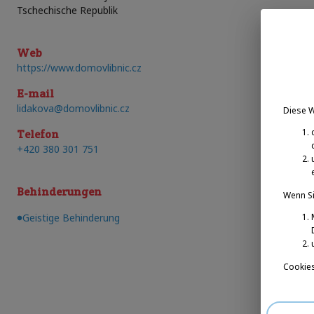
Tschechische Republik
Web
https://www.domovlibnic.cz
E-mail
lidakova@domovlibnic.cz
Diese 
Telefon
+420 380 301 751
Behinderungen
Wenn Si
Geistige Behinderung
Cookies