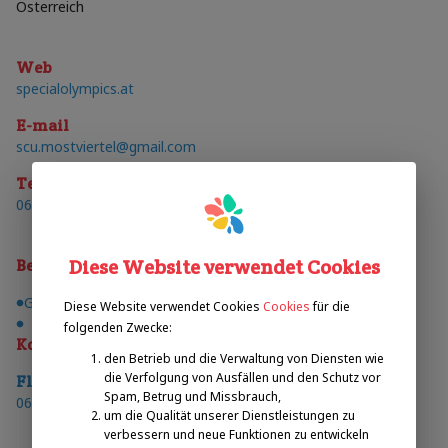
Österreich
Web
specialolympics.at
E-mail
scu.mostviertel@gmail.com
Telefon
0676/9181727
Diese Website verwendet Cookies
Behinderungen
Geistige Behinderung
Diese Website verwendet Cookies
Cookies
für die
Schwerhörig
folgenden Zwecke:
Kontakte
den Betrieb und die Verwaltung von Diensten wie
die Verfolgung von Ausfällen und den Schutz vor
Florian
Kogler
telefon
:
Spam, Betrug und Missbrauch,
0676/9181727
um die Qualität unserer Dienstleistungen zu
verbessern und neue Funktionen zu entwickeln