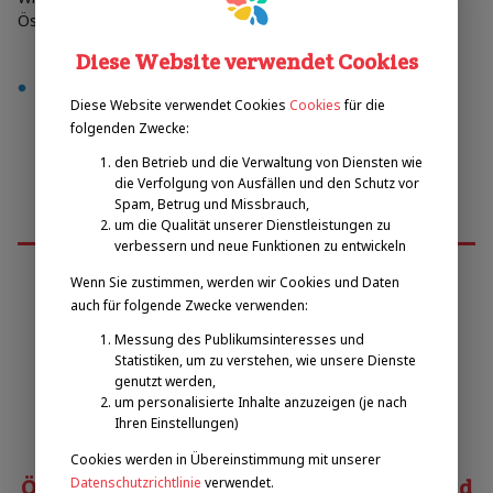
Österreich
Diese Website verwendet Cookies
vereinmitgliedschaft
Diese Website verwendet Cookies
Cookies
für die
folgenden Zwecke:
den Betrieb und die Verwaltung von Diensten wie
die Verfolgung von Ausfällen und den Schutz vor
Spam, Betrug und Missbrauch,
um die Qualität unserer Dienstleistungen zu
verbessern und neue Funktionen zu entwickeln
Wenn Sie zustimmen, werden wir Cookies und Daten
auch für folgende Zwecke verwenden:
Emilova sportovní, z.s.
Messung des Publikumsinteresses und
Statistiken, um zu verstehen, wie unsere Dienste
Pavel Zbožínek
genutzt werden,
um personalisierte Inhalte anzuzeigen (je nach
zbozinek@emilova-sportovni.cz
Ihren Einstellungen)
+420 602 720 518
Cookies werden in Übereinstimmung mit unserer
Österreichischer Behindertensportverband
Datenschutzrichtlinie
verwendet.