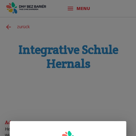
MENU
zurück
Integrative Schule
Hernals
Adresse
Hernalser Hauprstraße 220-222
Wien 17