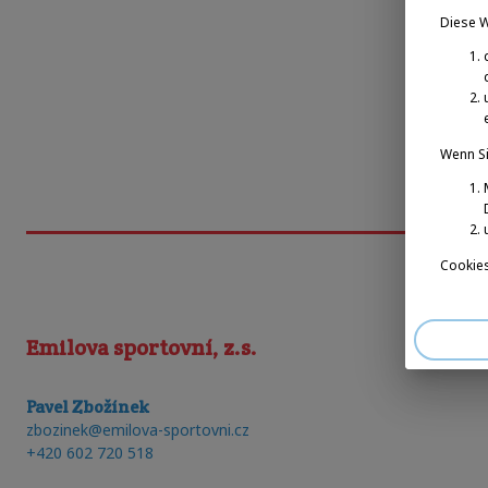
Diese 
Wenn Si
Cookies
Emilova sportovní, z.s.
Pavel Zbožínek
zbozinek@emilova-sportovni.cz
+420 602 720 518