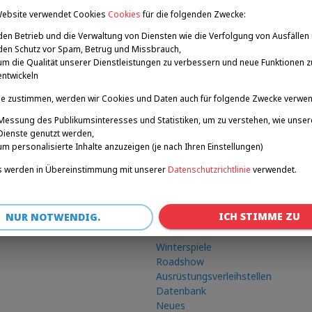
Website verwendet Cookies
Cookies
für die folgenden Zwecke:
reiten und Voltigieren
den Betrieb und die Verwaltung von Diensten wie die Verfolgung von Ausfällen
den Schutz vor Spam, Betrug und Missbrauch,
um die Qualität unserer Dienstleistungen zu verbessern und neue Funktionen z
entwickeln
e zustimmen, werden wir Cookies und Daten auch für folgende Zwecke verwe
Messung des Publikumsinteresses und Statistiken, um zu verstehen, wie unser
Dienste genutzt werden,
um personalisierte Inhalte anzuzeigen (je nach Ihren Einstellungen)
 werden in Übereinstimmung mit unserer
Datenschutzrichtlinie
verwendet.
ICH STIMME ZU
NUR NOTWENDIG.
Verknüpfungen
Winterspiele
Roadshow
Ausrüstungsverleihstellen
Datenbank
Neues