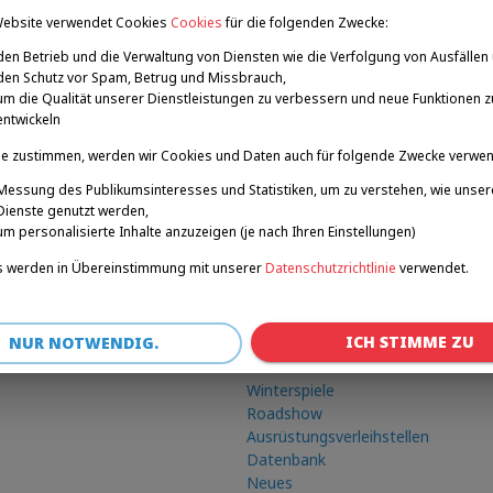
Website verwendet Cookies
Cookies
für die folgenden Zwecke:
fußball
den Betrieb und die Verwaltung von Diensten wie die Verfolgung von Ausfällen
den Schutz vor Spam, Betrug und Missbrauch,
um die Qualität unserer Dienstleistungen zu verbessern und neue Funktionen z
entwickeln
e zustimmen, werden wir Cookies und Daten auch für folgende Zwecke verwe
Messung des Publikumsinteresses und Statistiken, um zu verstehen, wie unser
Dienste genutzt werden,
um personalisierte Inhalte anzuzeigen (je nach Ihren Einstellungen)
 werden in Übereinstimmung mit unserer
Datenschutzrichtlinie
verwendet.
ICH STIMME ZU
NUR NOTWENDIG.
Verknüpfungen
Winterspiele
Roadshow
Ausrüstungsverleihstellen
Datenbank
Neues