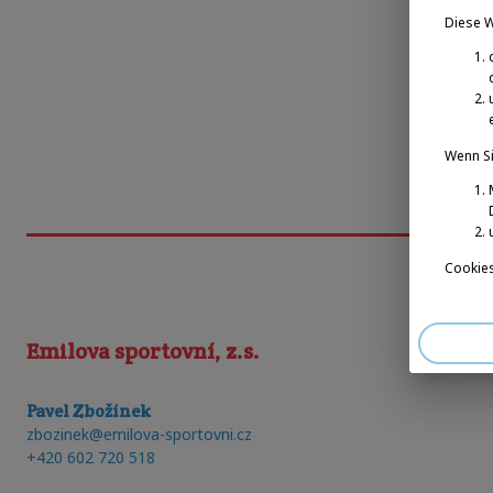
Diese 
Wenn Si
Cookies
Emilova sportovní, z.s.
Pavel Zbožínek
zbozinek@emilova-sportovni.cz
+420 602 720 518