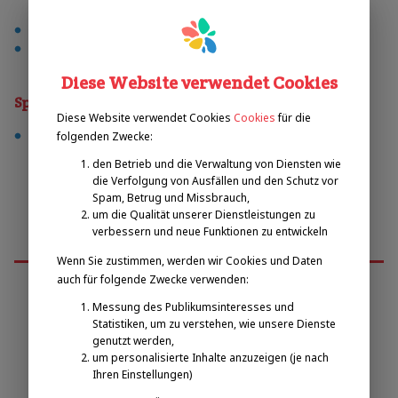
außenspielplatz
vereinmitgliedschaft
Diese Website verwendet Cookies
Sporty
Diese Website verwendet Cookies
Cookies
für die
fußball
folgenden Zwecke:
den Betrieb und die Verwaltung von Diensten wie
die Verfolgung von Ausfällen und den Schutz vor
Spam, Betrug und Missbrauch,
um die Qualität unserer Dienstleistungen zu
verbessern und neue Funktionen zu entwickeln
Wenn Sie zustimmen, werden wir Cookies und Daten
auch für folgende Zwecke verwenden:
Messung des Publikumsinteresses und
Emilova sportovní, z.s.
Statistiken, um zu verstehen, wie unsere Dienste
genutzt werden,
um personalisierte Inhalte anzuzeigen (je nach
Pavel Zbožínek
Ihren Einstellungen)
zbozinek@emilova-sportovni.cz