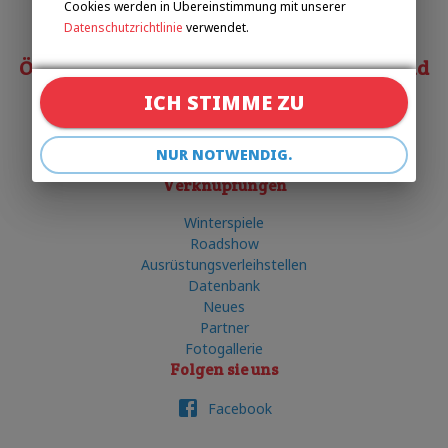
Cookies werden in Übereinstimmung mit unserer
+420 602 720 518
Datenschutzrichtlinie
verwendet.
Österreichischer Behindertensportverband
ICH STIMME ZU
Matias COSTA
costa@obsv.at
NUR NOTWENDIG.
+43 332-61-34
Verknüpfungen
Winterspiele
Roadshow
Ausrüstungsverleihstellen
Datenbank
Neues
Partner
Fotogallerie
Folgen sie uns
Facebook