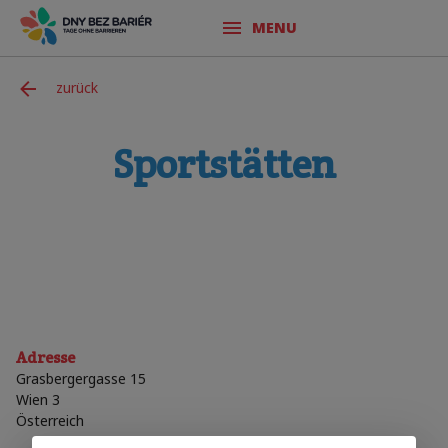
MENU
zurück
Sportstätten
Adresse
Grasbergergasse 15
Wien 3
Österreich