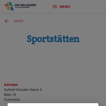
MENU
zurück
Sportstätten
Adresse
Gutheil-Schoder-Gasse 9
Wien 10
Österreich