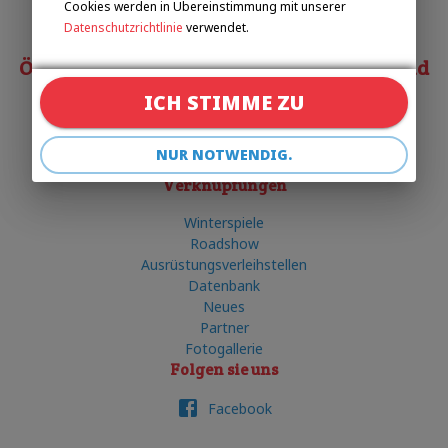
Cookies werden in Übereinstimmung mit unserer
+420 602 720 518
Datenschutzrichtlinie
verwendet.
Österreichischer Behindertensportverband
ICH STIMME ZU
Matias COSTA
costa@obsv.at
NUR NOTWENDIG.
+43 332-61-34
Verknüpfungen
Winterspiele
Roadshow
Ausrüstungsverleihstellen
Datenbank
Neues
Partner
Fotogallerie
Folgen sie uns
Facebook