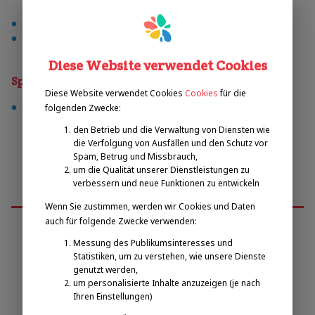
innenspielplatz
vereinmitgliedschaft
Diese Website verwendet Cookies
Sporty
Diese Website verwendet Cookies
Cookies
für die
basketbal
folgenden Zwecke:
den Betrieb und die Verwaltung von Diensten wie
die Verfolgung von Ausfällen und den Schutz vor
Spam, Betrug und Missbrauch,
um die Qualität unserer Dienstleistungen zu
verbessern und neue Funktionen zu entwickeln
Wenn Sie zustimmen, werden wir Cookies und Daten
auch für folgende Zwecke verwenden:
Messung des Publikumsinteresses und
Emilova sportovní, z.s.
Statistiken, um zu verstehen, wie unsere Dienste
genutzt werden,
um personalisierte Inhalte anzuzeigen (je nach
Pavel Zbožínek
Ihren Einstellungen)
zbozinek@emilova-sportovni.cz