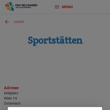
MENU
zurück
Sportstätten
Adresse
Kinkplatz
Wien 14
Österreich