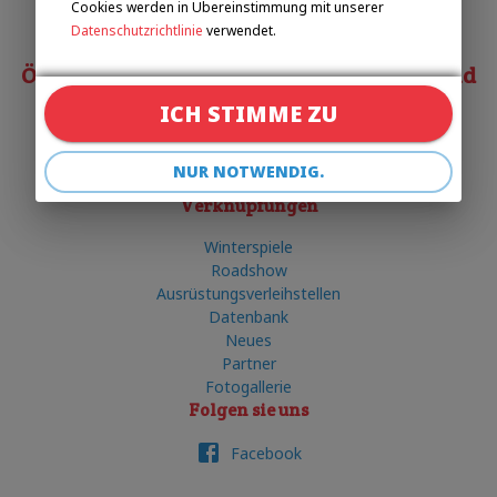
Cookies werden in Übereinstimmung mit unserer
+420 602 720 518
Datenschutzrichtlinie
verwendet.
Österreichischer Behindertensportverband
ICH STIMME ZU
Matias COSTA
costa@obsv.at
NUR NOTWENDIG.
+43 332-61-34
Verknüpfungen
Winterspiele
Roadshow
Ausrüstungsverleihstellen
Datenbank
Neues
Partner
Fotogallerie
Folgen sie uns
Facebook