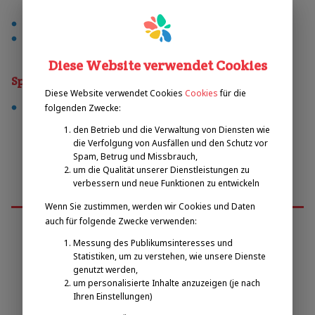
außenspielplatz
vereinmitgliedschaft
Diese Website verwendet Cookies
Sporty
Diese Website verwendet Cookies
Cookies
für die
fußball
folgenden Zwecke:
den Betrieb und die Verwaltung von Diensten wie
die Verfolgung von Ausfällen und den Schutz vor
Spam, Betrug und Missbrauch,
um die Qualität unserer Dienstleistungen zu
verbessern und neue Funktionen zu entwickeln
Wenn Sie zustimmen, werden wir Cookies und Daten
auch für folgende Zwecke verwenden:
Messung des Publikumsinteresses und
Emilova sportovní, z.s.
Statistiken, um zu verstehen, wie unsere Dienste
genutzt werden,
um personalisierte Inhalte anzuzeigen (je nach
Pavel Zbožínek
Ihren Einstellungen)
zbozinek@emilova-sportovni.cz