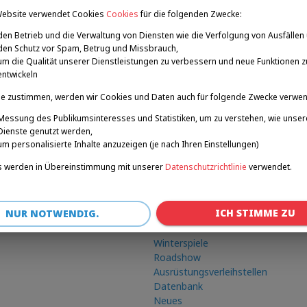
Website verwendet Cookies
Cookies
für die folgenden Zwecke:
fußball
den Betrieb und die Verwaltung von Diensten wie die Verfolgung von Ausfällen
den Schutz vor Spam, Betrug und Missbrauch,
um die Qualität unserer Dienstleistungen zu verbessern und neue Funktionen z
entwickeln
e zustimmen, werden wir Cookies und Daten auch für folgende Zwecke verwe
Messung des Publikumsinteresses und Statistiken, um zu verstehen, wie unser
Dienste genutzt werden,
um personalisierte Inhalte anzuzeigen (je nach Ihren Einstellungen)
 werden in Übereinstimmung mit unserer
Datenschutzrichtlinie
verwendet.
ICH STIMME ZU
NUR NOTWENDIG.
Verknüpfungen
Winterspiele
Roadshow
Ausrüstungsverleihstellen
Datenbank
Neues