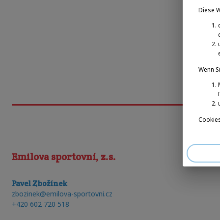
Diese 
Wenn Si
Cookies
Emilova sportovní, z.s.
Pavel Zbožínek
zbozinek@emilova-sportovni.cz
+420 602 720 518