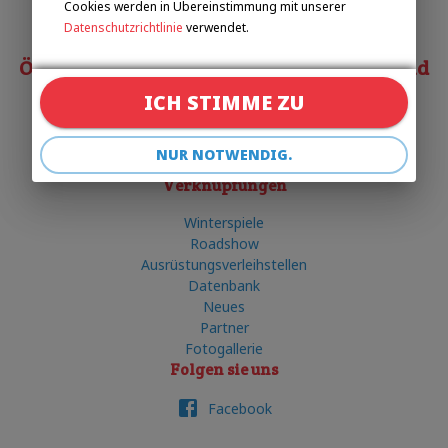
Cookies werden in Übereinstimmung mit unserer
+420 602 720 518
Datenschutzrichtlinie
verwendet.
Österreichischer Behindertensportverband
ICH STIMME ZU
Matias COSTA
costa@obsv.at
NUR NOTWENDIG.
+43 332-61-34
Verknüpfungen
Winterspiele
Roadshow
Ausrüstungsverleihstellen
Datenbank
Neues
Partner
Fotogallerie
Folgen sie uns
Facebook