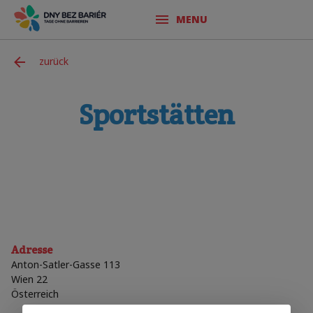
MENU
zurück
Sportstätten
Adresse
Anton-Satler-Gasse 113
Wien 22
Österreich