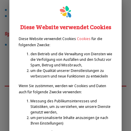
außenspielplatz
anmeldung erforderlich
Diese Website verwendet Cookies
Sporty
Diese Website verwendet Cookies
Cookies
für die
tennis
folgenden Zwecke:
den Betrieb und die Verwaltung von Diensten wie
die Verfolgung von Ausfällen und den Schutz vor
Spam, Betrug und Missbrauch,
um die Qualität unserer Dienstleistungen zu
verbessern und neue Funktionen zu entwickeln
Wenn Sie zustimmen, werden wir Cookies und Daten
auch für folgende Zwecke verwenden:
Messung des Publikumsinteresses und
Emilova sportovní, z.s.
Statistiken, um zu verstehen, wie unsere Dienste
genutzt werden,
um personalisierte Inhalte anzuzeigen (je nach
Pavel Zbožínek
Ihren Einstellungen)
zbozinek@emilova-sportovni.cz