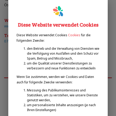
Österreich
Web
Diese Website verwendet Cookies
www.oetb-urfahr.at
Diese Website verwendet Cookies
Cookies
für die
Telefon
folgenden Zwecke:
0732/730520
den Betrieb und die Verwaltung von Diensten wie
die Verfolgung von Ausfällen und den Schutz vor
Spam, Betrug und Missbrauch,
um die Qualität unserer Dienstleistungen zu
verbessern und neue Funktionen zu entwickeln
Wenn Sie zustimmen, werden wir Cookies und Daten
auch für folgende Zwecke verwenden:
Messung des Publikumsinteresses und
Emilova sportovní, z.s.
Statistiken, um zu verstehen, wie unsere Dienste
genutzt werden,
um personalisierte Inhalte anzuzeigen (je nach
Pavel Zbožínek
Ihren Einstellungen)
zbozinek@emilova-sportovni.cz