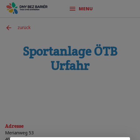
MENU
zurück
Sportanlage ÖTB
Urfahr
Adresse
Merianweg 53
4040
Linz