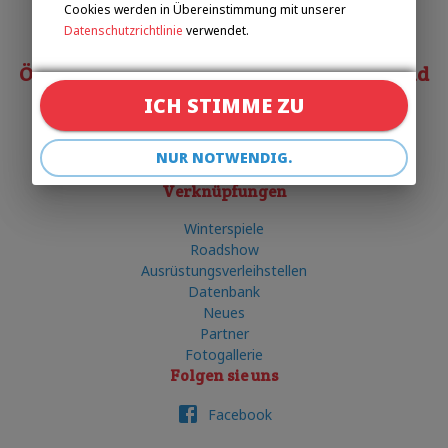
Cookies werden in Übereinstimmung mit unserer
+420 602 720 518
Datenschutzrichtlinie
verwendet.
Österreichischer Behindertensportverband
ICH STIMME ZU
Matias COSTA
costa@obsv.at
NUR NOTWENDIG.
+43 332-61-34
Verknüpfungen
Winterspiele
Roadshow
Ausrüstungsverleihstellen
Datenbank
Neues
Partner
Fotogallerie
Folgen sie uns
Facebook