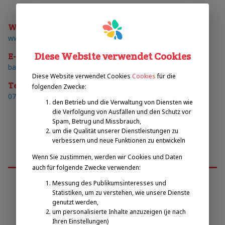
Web
www.traun.at
Diese Website verwendet Cookies
E-mail
badezentrum@traun.at
Diese Website verwendet Cookies
Cookies
für die
Telefon
folgenden Zwecke:
07229/7922
den Betrieb und die Verwaltung von Diensten wie
die Verfolgung von Ausfällen und den Schutz vor
Spam, Betrug und Missbrauch,
um die Qualität unserer Dienstleistungen zu
verbessern und neue Funktionen zu entwickeln
Wenn Sie zustimmen, werden wir Cookies und Daten
auch für folgende Zwecke verwenden:
Messung des Publikumsinteresses und
Statistiken, um zu verstehen, wie unsere Dienste
Emilova sportovní, z.s.
genutzt werden,
um personalisierte Inhalte anzuzeigen (je nach
Ihren Einstellungen)