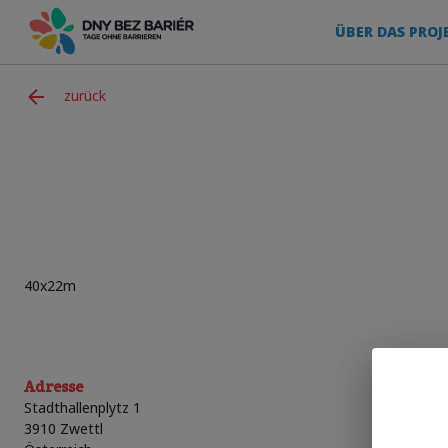
ÜBER DAS PROJ
zurück
40x22m
Adresse
Stadthallenplytz 1
3910
Zwettl