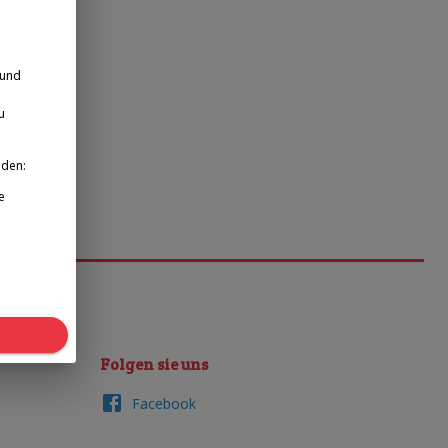
 und
u
nden:
e
Folgen sie uns
Facebook