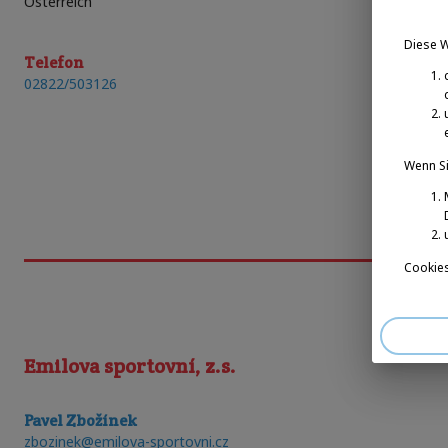
Österreich
Diese 
Telefon
02822/503126
Wenn Si
Cookies
Emilova sportovní, z.s.
Pavel Zbožínek
zbozinek@emilova-sportovni.cz