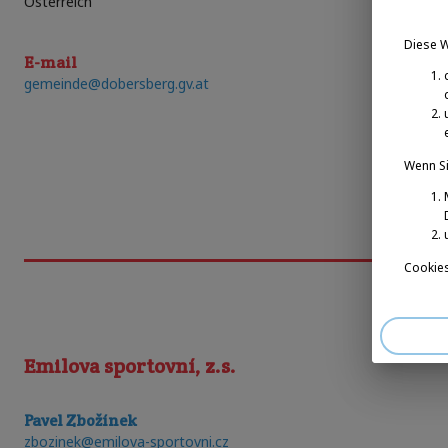
Österreich
Diese 
E-mail
gemeinde@dobersberg.gv.at
Wenn Si
Cookies
Emilova sportovní, z.s.
Pavel Zbožínek
zbozinek@emilova-sportovni.cz