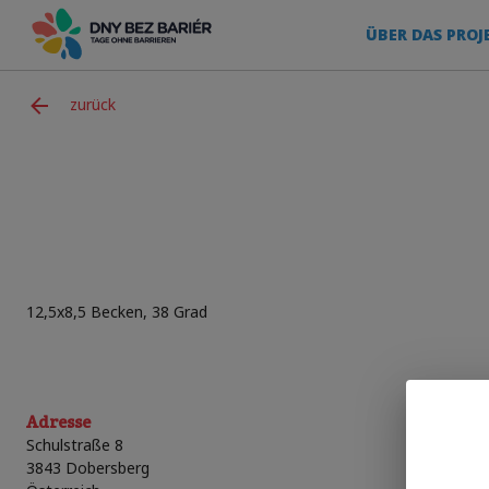
ÜBER DAS PROJ
zurück
12,5x8,5 Becken, 38 Grad
Adresse
Schulstraße 8
3843
Dobersberg