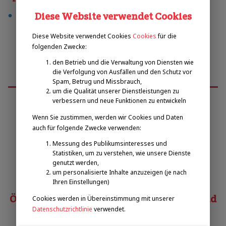
Diese Website verwendet Cookies
tennis
Diese Website verwendet Cookies
Cookies
für die
folgenden Zwecke:
den Betrieb und die Verwaltung von Diensten wie
die Verfolgung von Ausfällen und den Schutz vor
Spam, Betrug und Missbrauch,
um die Qualität unserer Dienstleistungen zu
verbessern und neue Funktionen zu entwickeln
Wenn Sie zustimmen, werden wir Cookies und Daten
Emilova sportovní, z.s.
auch für folgende Zwecke verwenden:
Messung des Publikumsinteresses und
Pavel Zbožínek
Statistiken, um zu verstehen, wie unsere Dienste
zbozinek@emilova-sportovni.cz
genutzt werden,
+420 602 720 518
um personalisierte Inhalte anzuzeigen (je nach
Ihren Einstellungen)
Österreichischer Behindertensportverband
Cookies werden in Übereinstimmung mit unserer
Datenschutzrichtlinie
verwendet.