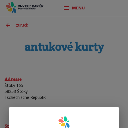
MENU
zurück
antukové kurty
Adresse
Štoky 165
58253
Štoky
Tschechische Republik
Sporty