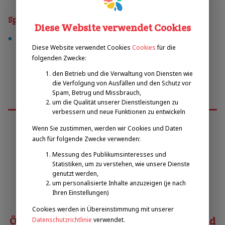
Sporty
Diese Website verwendet Cookies
fußball
Diese Website verwendet Cookies
Cookies
für die
folgenden Zwecke:
den Betrieb und die Verwaltung von Diensten wie
die Verfolgung von Ausfällen und den Schutz vor
Spam, Betrug und Missbrauch,
um die Qualität unserer Dienstleistungen zu
verbessern und neue Funktionen zu entwickeln
Wenn Sie zustimmen, werden wir Cookies und Daten
auch für folgende Zwecke verwenden:
Emilova sportovní, z.s.
Messung des Publikumsinteresses und
Statistiken, um zu verstehen, wie unsere Dienste
Pavel Zbožínek
genutzt werden,
zbozinek@emilova-sportovni.cz
um personalisierte Inhalte anzuzeigen (je nach
Ihren Einstellungen)
+420 602 720 518
Cookies werden in Übereinstimmung mit unserer
Österreichischer Behindertensportverband
Datenschutzrichtlinie
verwendet.