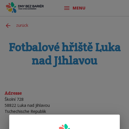
MENU
zurück
Fotbalové hřiště Luka
nad Jihlavou
Adresse
Školní 728
58822
Luka nad Jihlavou
Tschechische Republik