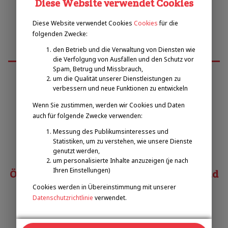
Diese Website verwendet Cookies
Diese Website verwendet Cookies
Cookies
für die
folgenden Zwecke:
den Betrieb und die Verwaltung von Diensten wie
die Verfolgung von Ausfällen und den Schutz vor
Spam, Betrug und Missbrauch,
um die Qualität unserer Dienstleistungen zu
verbessern und neue Funktionen zu entwickeln
Emilova sportovní, z.s.
Wenn Sie zustimmen, werden wir Cookies und Daten
auch für folgende Zwecke verwenden:
Pavel Zbožínek
Messung des Publikumsinteresses und
zbozinek@emilova-sportovni.cz
Statistiken, um zu verstehen, wie unsere Dienste
+420 602 720 518
genutzt werden,
um personalisierte Inhalte anzuzeigen (je nach
Ihren Einstellungen)
Österreichischer Behindertensportverband
Cookies werden in Übereinstimmung mit unserer
Datenschutzrichtlinie
verwendet.
Matias COSTA
costa@obsv.at
+43 332-61-34