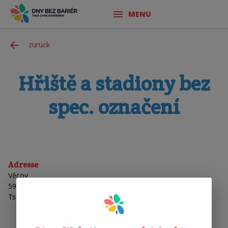
MENU
zurück
Hřiště a stadiony bez
spec. označení
Adresse
Věcov
59244
Věcov
Tschechische Republik