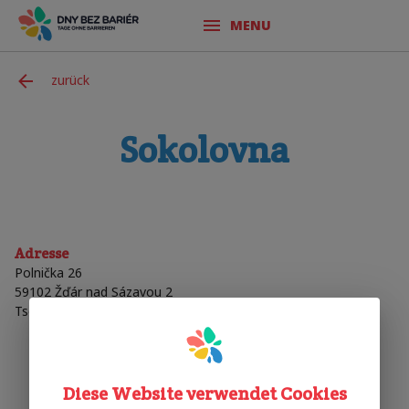
MENU
zurück
Sokolovna
Adresse
Polnička 26
59102
Žďár nad Sázavou 2
Tschechische Republik
Diese Website verwendet Cookies