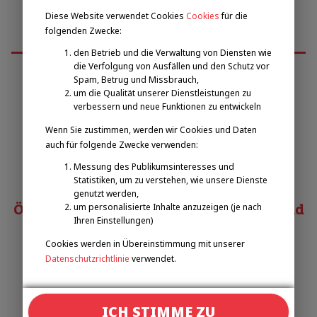
Diese Website verwendet Cookies
Cookies
für die
folgenden Zwecke:
den Betrieb und die Verwaltung von Diensten wie
die Verfolgung von Ausfällen und den Schutz vor
Spam, Betrug und Missbrauch,
um die Qualität unserer Dienstleistungen zu
Emilova sportovní, z.s.
verbessern und neue Funktionen zu entwickeln
Wenn Sie zustimmen, werden wir Cookies und Daten
Pavel Zbožínek
auch für folgende Zwecke verwenden:
zbozinek@emilova-sportovni.cz
Messung des Publikumsinteresses und
+420 602 720 518
Statistiken, um zu verstehen, wie unsere Dienste
genutzt werden,
Österreichischer Behindertensportverband
um personalisierte Inhalte anzuzeigen (je nach
Ihren Einstellungen)
Cookies werden in Übereinstimmung mit unserer
Matias COSTA
Datenschutzrichtlinie
verwendet.
costa@obsv.at
+43 332-61-34
Verknüpfungen
ICH STIMME ZU