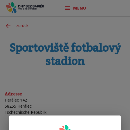
MENU
zurück
Sportoviště fotbalový
stadion
Adresse
Herálec 142
58255
Herálec
Tschechische Republik