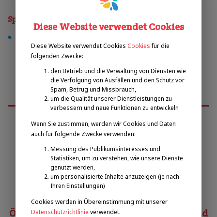
Sporty
Diese Website verwendet Cookies
fußball
Diese Website verwendet Cookies
Cookies
für die
folgenden Zwecke:
den Betrieb und die Verwaltung von Diensten wie
die Verfolgung von Ausfällen und den Schutz vor
Spam, Betrug und Missbrauch,
um die Qualität unserer Dienstleistungen zu
verbessern und neue Funktionen zu entwickeln
Wenn Sie zustimmen, werden wir Cookies und Daten
auch für folgende Zwecke verwenden:
Emilova sportovní, z.s.
Messung des Publikumsinteresses und
Statistiken, um zu verstehen, wie unsere Dienste
Pavel Zbožínek
genutzt werden,
zbozinek@emilova-sportovni.cz
um personalisierte Inhalte anzuzeigen (je nach
Ihren Einstellungen)
+420 602 720 518
Cookies werden in Übereinstimmung mit unserer
Österreichischer Behindertensportverband
Datenschutzrichtlinie
verwendet.