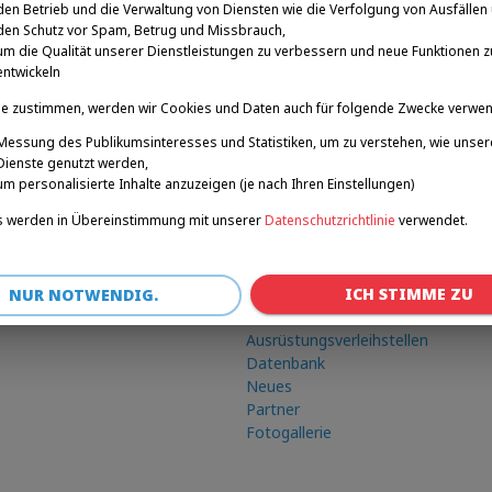
den Betrieb und die Verwaltung von Diensten wie die Verfolgung von Ausfällen
den Schutz vor Spam, Betrug und Missbrauch,
um die Qualität unserer Dienstleistungen zu verbessern und neue Funktionen z
entwickeln
e zustimmen, werden wir Cookies und Daten auch für folgende Zwecke verwe
Messung des Publikumsinteresses und Statistiken, um zu verstehen, wie unser
Dienste genutzt werden,
um personalisierte Inhalte anzuzeigen (je nach Ihren Einstellungen)
 werden in Übereinstimmung mit unserer
Datenschutzrichtlinie
verwendet.
Verknüpfungen
ICH STIMME ZU
Winterspiele
NUR NOTWENDIG.
Roadshow
Ausrüstungsverleihstellen
Datenbank
Neues
Partner
Fotogallerie