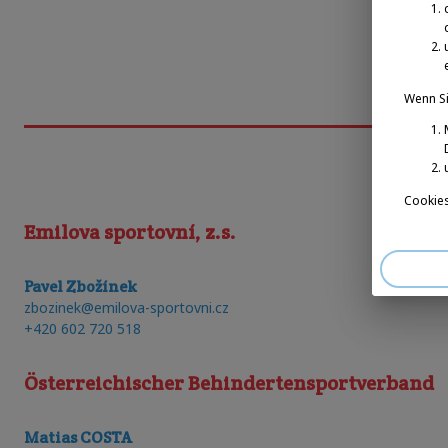
Wenn Si
Cookies
Emilova sportovní, z.s.
Pavel Zbožínek
zbozinek@emilova-sportovni.cz
+420 602 720 518
Österreichischer Behindertensportverband
Matias COSTA