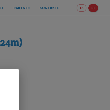
IE
PARTNER
KONTAKTE
CS
DE
x24m)