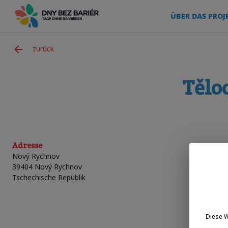
ÜBER DAS PROJ
zurück
Tělo
Adresse
Nový Rychnov
39404
Nový Rychnov
Tschechische Republik
Diese 