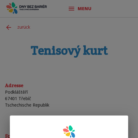
MENU
zurück
Tenisový kurt
Adresse
Podkláštěří
67401
Třebíč
Tschechische Republik
Sporty