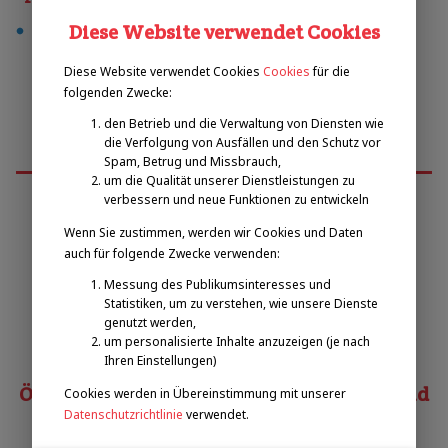
Diese Website verwendet Cookies
tennis
Diese Website verwendet Cookies
Cookies
für die
folgenden Zwecke:
den Betrieb und die Verwaltung von Diensten wie
die Verfolgung von Ausfällen und den Schutz vor
Spam, Betrug und Missbrauch,
um die Qualität unserer Dienstleistungen zu
verbessern und neue Funktionen zu entwickeln
Wenn Sie zustimmen, werden wir Cookies und Daten
Emilova sportovní, z.s.
auch für folgende Zwecke verwenden:
Messung des Publikumsinteresses und
Pavel Zbožínek
Statistiken, um zu verstehen, wie unsere Dienste
zbozinek@emilova-sportovni.cz
genutzt werden,
+420 602 720 518
um personalisierte Inhalte anzuzeigen (je nach
Ihren Einstellungen)
Österreichischer Behindertensportverband
Cookies werden in Übereinstimmung mit unserer
Datenschutzrichtlinie
verwendet.