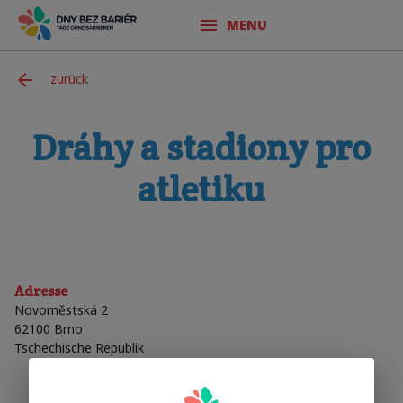
MENU
zurück
Dráhy a stadiony pro
atletiku
Adresse
Novoměstská 2
62100
Brno
Tschechische Republik