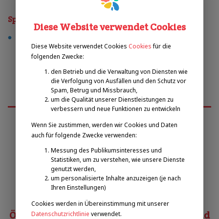
Sporty
Diese Website verwendet Cookies
leichtathletik
Diese Website verwendet Cookies
Cookies
für die
folgenden Zwecke:
den Betrieb und die Verwaltung von Diensten wie
die Verfolgung von Ausfällen und den Schutz vor
Spam, Betrug und Missbrauch,
um die Qualität unserer Dienstleistungen zu
verbessern und neue Funktionen zu entwickeln
Wenn Sie zustimmen, werden wir Cookies und Daten
auch für folgende Zwecke verwenden:
Emilova sportovní, z.s.
Messung des Publikumsinteresses und
Statistiken, um zu verstehen, wie unsere Dienste
Pavel Zbožínek
genutzt werden,
zbozinek@emilova-sportovni.cz
um personalisierte Inhalte anzuzeigen (je nach
Ihren Einstellungen)
+420 602 720 518
Cookies werden in Übereinstimmung mit unserer
Österreichischer Behindertensportverband
Datenschutzrichtlinie
verwendet.