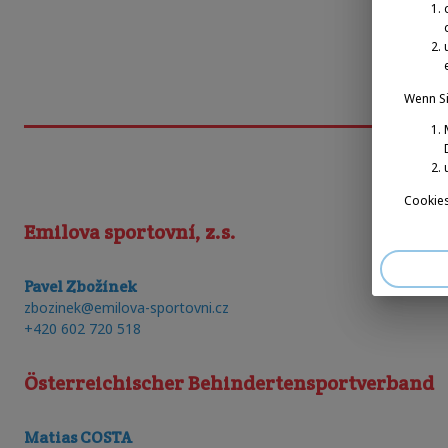
Wenn Si
Cookies
Emilova sportovní, z.s.
Pavel Zbožínek
zbozinek@emilova-sportovni.cz
+420 602 720 518
Österreichischer Behindertensportverband
Matias COSTA