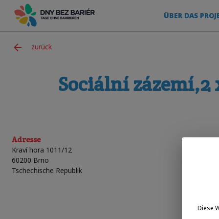
ÜBER DAS PROJ
zurück
Sociální zázemí,2 
Adresse
Kraví hora 1011/12
60200
Brno
Tschechische Republik
Diese 