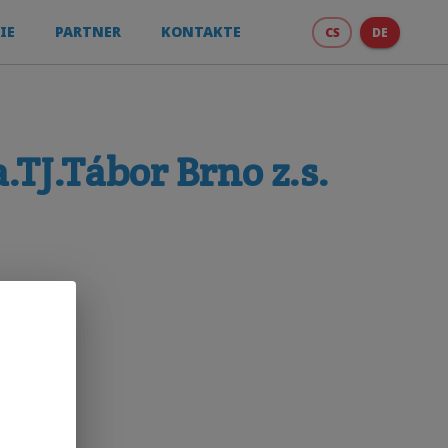
IE
PARTNER
KONTAKTE
CS
DE
.TJ.Tábor Brno z.s.