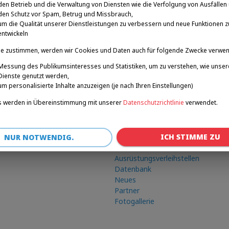
den Betrieb und die Verwaltung von Diensten wie die Verfolgung von Ausfällen
den Schutz vor Spam, Betrug und Missbrauch,
um die Qualität unserer Dienstleistungen zu verbessern und neue Funktionen z
entwickeln
e zustimmen, werden wir Cookies und Daten auch für folgende Zwecke verwe
Messung des Publikumsinteresses und Statistiken, um zu verstehen, wie unser
Dienste genutzt werden,
um personalisierte Inhalte anzuzeigen (je nach Ihren Einstellungen)
 werden in Übereinstimmung mit unserer
Datenschutzrichtlinie
verwendet.
Verknüpfungen
ICH STIMME ZU
Winterspiele
NUR NOTWENDIG.
Roadshow
Ausrüstungsverleihstellen
Datenbank
Neues
Partner
Fotogallerie