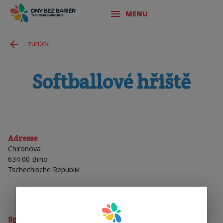
MENU
zurück
Softballové hřiště
Adresse
Chironova
634 00 Brno
Tschechische Republik
Sporty