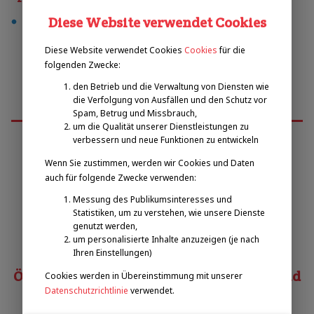
Diese Website verwendet Cookies
softball
Diese Website verwendet Cookies
Cookies
für die
folgenden Zwecke:
den Betrieb und die Verwaltung von Diensten wie
die Verfolgung von Ausfällen und den Schutz vor
Spam, Betrug und Missbrauch,
um die Qualität unserer Dienstleistungen zu
verbessern und neue Funktionen zu entwickeln
Wenn Sie zustimmen, werden wir Cookies und Daten
Emilova sportovní, z.s.
auch für folgende Zwecke verwenden:
Messung des Publikumsinteresses und
Pavel Zbožínek
Statistiken, um zu verstehen, wie unsere Dienste
zbozinek@emilova-sportovni.cz
genutzt werden,
+420 602 720 518
um personalisierte Inhalte anzuzeigen (je nach
Ihren Einstellungen)
Österreichischer Behindertensportverband
Cookies werden in Übereinstimmung mit unserer
Datenschutzrichtlinie
verwendet.