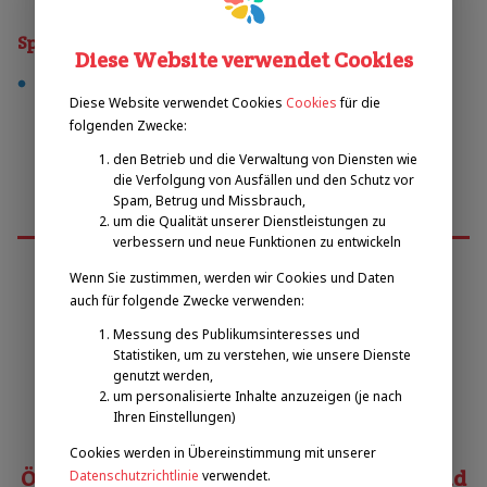
Sporty
Diese Website verwendet Cookies
tennis
Diese Website verwendet Cookies
Cookies
für die
folgenden Zwecke:
den Betrieb und die Verwaltung von Diensten wie
die Verfolgung von Ausfällen und den Schutz vor
Spam, Betrug und Missbrauch,
um die Qualität unserer Dienstleistungen zu
verbessern und neue Funktionen zu entwickeln
Wenn Sie zustimmen, werden wir Cookies und Daten
auch für folgende Zwecke verwenden:
Emilova sportovní, z.s.
Messung des Publikumsinteresses und
Statistiken, um zu verstehen, wie unsere Dienste
Pavel Zbožínek
genutzt werden,
zbozinek@emilova-sportovni.cz
um personalisierte Inhalte anzuzeigen (je nach
Ihren Einstellungen)
+420 602 720 518
Cookies werden in Übereinstimmung mit unserer
Österreichischer Behindertensportverband
Datenschutzrichtlinie
verwendet.