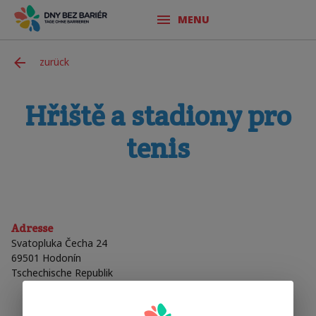
MENU
zurück
Hřiště a stadiony pro
tenis
Adresse
Svatopluka Čecha 24
69501
Hodonín
Tschechische Republik