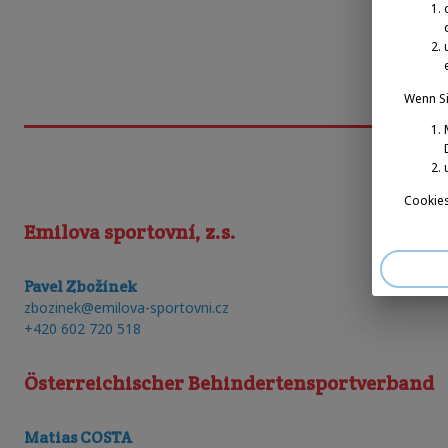
Wenn Si
Cookies
Emilova sportovní, z.s.
Pavel Zbožínek
zbozinek@emilova-sportovni.cz
+420 602 720 518
Österreichischer Behindertensportverband
Matias COSTA