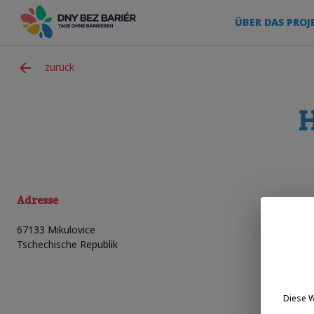
ÜBER DAS PROJ
zurück
H
Adresse
67133
Mikulovice
Tschechische Republik
Diese 