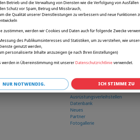
den Betrieb und die Verwaltung von Diensten wie die Verfolgung von Ausfällen
den Schutz vor Spam, Betrug und Missbrauch,
um die Qualität unserer Dienstleistungen zu verbessern und neue Funktionen z
entwickeln
e zustimmen, werden wir Cookies und Daten auch für folgende Zwecke verwe
Messung des Publikumsinteresses und Statistiken, um zu verstehen, wie unser
Dienste genutzt werden,
um personalisierte Inhalte anzuzeigen (je nach Ihren Einstellungen)
 werden in Übereinstimmung mit unserer
Datenschutzrichtlinie
verwendet.
Verknüpfungen
ICH STIMME ZU
Winterspiele
NUR NOTWENDIG.
Roadshow
Ausrüstungsverleihstellen
Datenbank
Neues
Partner
Fotogallerie