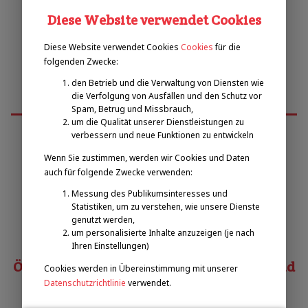
Diese Website verwendet Cookies
Diese Website verwendet Cookies
Cookies
für die
folgenden Zwecke:
den Betrieb und die Verwaltung von Diensten wie
die Verfolgung von Ausfällen und den Schutz vor
Spam, Betrug und Missbrauch,
um die Qualität unserer Dienstleistungen zu
verbessern und neue Funktionen zu entwickeln
Wenn Sie zustimmen, werden wir Cookies und Daten
Emilova sportovní, z.s.
auch für folgende Zwecke verwenden:
Messung des Publikumsinteresses und
Pavel Zbožínek
Statistiken, um zu verstehen, wie unsere Dienste
zbozinek@emilova-sportovni.cz
genutzt werden,
+420 602 720 518
um personalisierte Inhalte anzuzeigen (je nach
Ihren Einstellungen)
Österreichischer Behindertensportverband
Cookies werden in Übereinstimmung mit unserer
Datenschutzrichtlinie
verwendet.
Matias COSTA