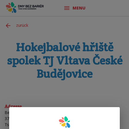
MENU
zurück
Hokejbalové hřiště
spolek TJ Vltava České
Budějovice
Adresse
Bezdrevská 3
37010
České Budějovice
Tschechische Republik