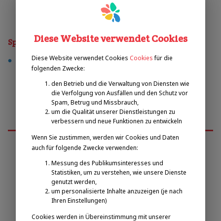
Diese Website verwendet Cookies
Sporty
Diese Website verwendet Cookies
Cookies
für die
tennis
folgenden Zwecke:
den Betrieb und die Verwaltung von Diensten wie
die Verfolgung von Ausfällen und den Schutz vor
Spam, Betrug und Missbrauch,
um die Qualität unserer Dienstleistungen zu
verbessern und neue Funktionen zu entwickeln
Wenn Sie zustimmen, werden wir Cookies und Daten
auch für folgende Zwecke verwenden:
Messung des Publikumsinteresses und
Emilova sportovní, z.s.
Statistiken, um zu verstehen, wie unsere Dienste
genutzt werden,
um personalisierte Inhalte anzuzeigen (je nach
Pavel Zbožínek
Ihren Einstellungen)
zbozinek@emilova-sportovni.cz
+420 602 720 518
Cookies werden in Übereinstimmung mit unserer