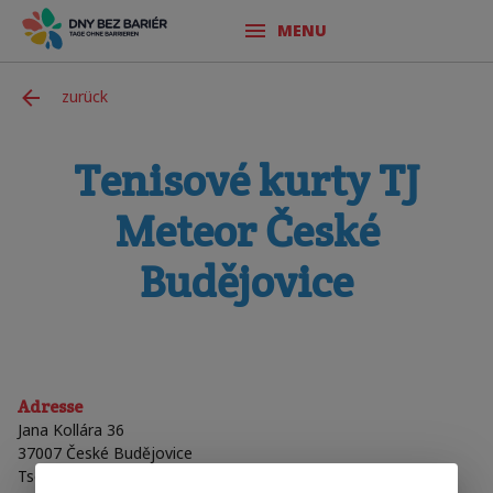
MENU
zurück
Tenisové kurty TJ
Meteor České
Budějovice
Adresse
Jana Kollára 36
37007
České Budějovice
Tschechische Republik