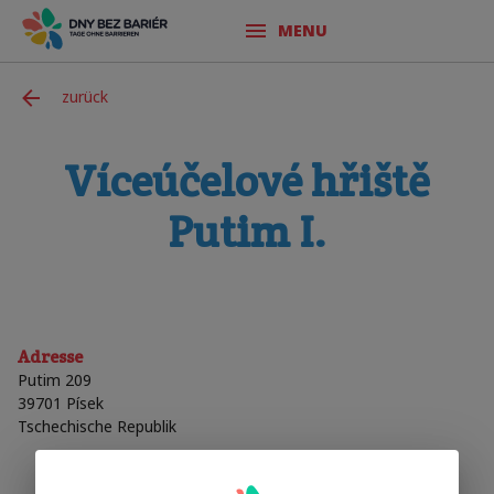
MENU
zurück
Víceúčelové hřiště
Putim I.
Adresse
Putim 209
39701
Písek
Tschechische Republik