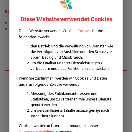
Sporty
Diese Website verwendet Cookies
fußball
volleyball
Diese Website verwendet Cookies
Cookies
für die
folgenden Zwecke:
den Betrieb und die Verwaltung von Diensten wie
die Verfolgung von Ausfällen und den Schutz vor
Spam, Betrug und Missbrauch,
um die Qualität unserer Dienstleistungen zu
verbessern und neue Funktionen zu entwickeln
Wenn Sie zustimmen, werden wir Cookies und Daten
auch für folgende Zwecke verwenden:
Emilova sportovní, z.s.
Messung des Publikumsinteresses und
Statistiken, um zu verstehen, wie unsere Dienste
genutzt werden,
Pavel Zbožínek
um personalisierte Inhalte anzuzeigen (je nach
zbozinek@emilova-sportovni.cz
Ihren Einstellungen)
+420 602 720 518
Cookies werden in Übereinstimmung mit unserer
Datenschutzrichtlinie
verwendet.