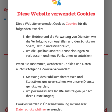
Sporty
Diese Website verwendet Cookies
tennis
Diese Website verwendet Cookies
Cookies
für die
folgenden Zwecke:
den Betrieb und die Verwaltung von Diensten wie
die Verfolgung von Ausfällen und den Schutz vor
Spam, Betrug und Missbrauch,
um die Qualität unserer Dienstleistungen zu
verbessern und neue Funktionen zu entwickeln
Wenn Sie zustimmen, werden wir Cookies und Daten
auch für folgende Zwecke verwenden:
Emilova sportovní, z.s.
Messung des Publikumsinteresses und
Statistiken, um zu verstehen, wie unsere Dienste
Pavel Zbožínek
genutzt werden,
zbozinek@emilova-sportovni.cz
um personalisierte Inhalte anzuzeigen (je nach
Ihren Einstellungen)
+420 602 720 518
Cookies werden in Übereinstimmung mit unserer
Österreichischer Behindertensportverband
Datenschutzrichtlinie
verwendet.