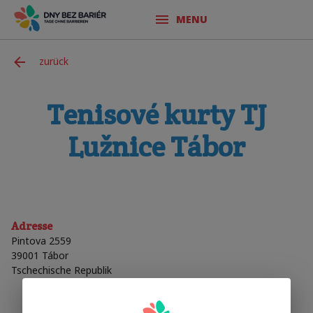
MENU
zurück
Tenisové kurty TJ
Lužnice Tábor
Adresse
Pintova 2559
39001
Tábor
Tschechische Republik