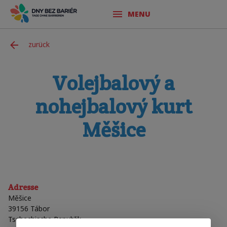
MENU
zurück
Volejbalový a
nohejbalový kurt
Měšice
Adresse
Měšice
39156
Tábor
Tschechische Republik