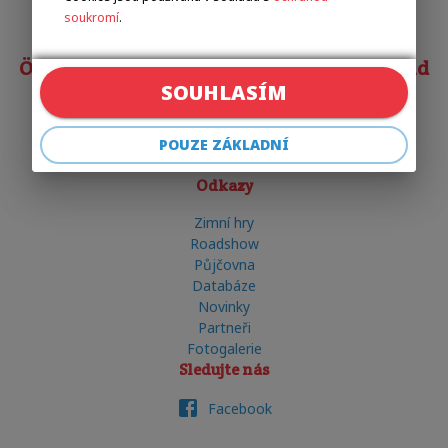
+420 602 720 518
soukromí
.
Österreichischer Behindertensportverband
SOUHLASÍM
Matias COSTA
costa@obsv.at
POUZE ZÁKLADNÍ
+43 332-61-34
Odkazy
Zimní hry
Roadshow
Půjčovna
Databáze
Novinky
Partneři
Fotogalerie
Sledujte nás
Facebook