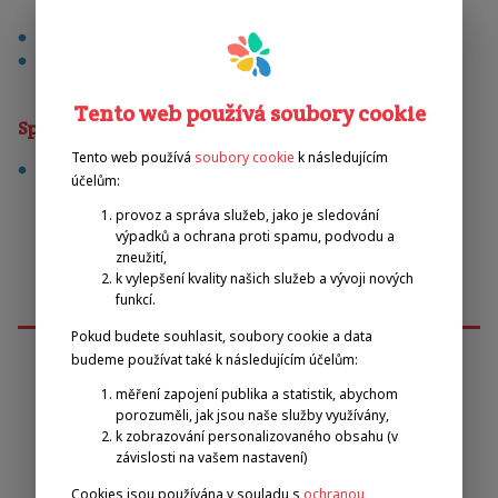
venkovní
pro členy klubu
Tento web používá soubory cookie
Sporty
Tento web používá
soubory cookie
k následujícím
plážový volejbal
účelům:
provoz a správa služeb, jako je sledování
výpadků a ochrana proti spamu, podvodu a
zneužití,
k vylepšení kvality našich služeb a vývoji nových
funkcí.
Pokud budete souhlasit, soubory cookie a data
budeme používat také k následujícím účelům:
měření zapojení publika a statistik, abychom
Emilova sportovní, z.s.
porozuměli, jak jsou naše služby využívány,
k zobrazování personalizovaného obsahu (v
závislosti na vašem nastavení)
Pavel Zbožínek
zbozinek@emilova-sportovni.cz
Cookies jsou používána v souladu s
ochranou