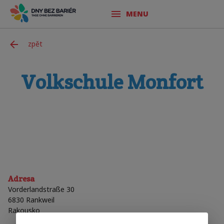
MENU
zpět
Volkschule Monfort
Adresa
Vorderlandstraße 30
6830
Rankweil
Rakousko