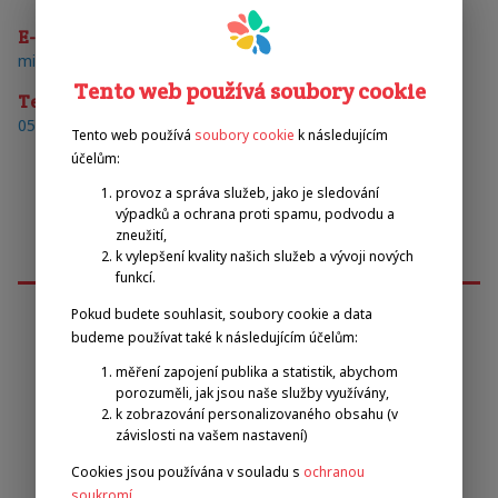
E-mail
michaela.entner@rankweil.at
Tento web používá soubory cookie
Telefon
05522/4051403
Tento web používá
soubory cookie
k následujícím
účelům:
provoz a správa služeb, jako je sledování
výpadků a ochrana proti spamu, podvodu a
zneužití,
k vylepšení kvality našich služeb a vývoji nových
funkcí.
Pokud budete souhlasit, soubory cookie a data
budeme používat také k následujícím účelům:
Emilova sportovní, z.s.
měření zapojení publika a statistik, abychom
porozuměli, jak jsou naše služby využívány,
k zobrazování personalizovaného obsahu (v
Pavel Zbožínek
závislosti na vašem nastavení)
zbozinek@emilova-sportovni.cz
+420 602 720 518
Cookies jsou používána v souladu s
ochranou
soukromí
.