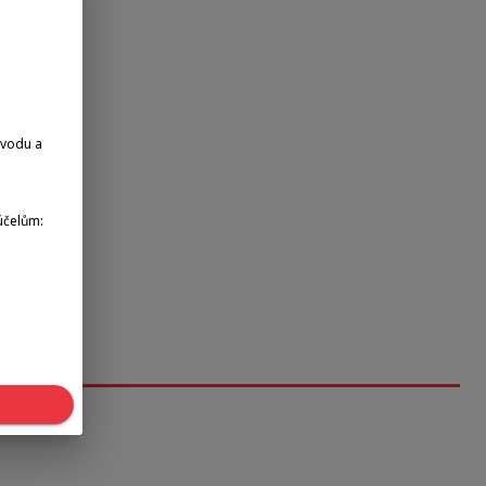
dvodu a
účelům: