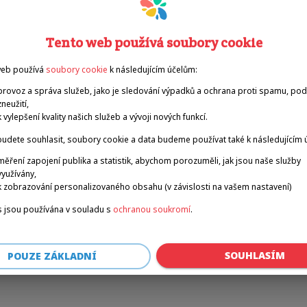
tenis
stolní tenis
Tento web používá soubory cookie
web používá
soubory cookie
k následujícím účelům:
provoz a správa služeb, jako je sledování výpadků a ochrana proti spamu, po
zneužití,
k vylepšení kvality našich služeb a vývoji nových funkcí.
udete souhlasit, soubory cookie a data budeme používat také k následujícím 
měření zapojení publika a statistik, abychom porozuměli, jak jsou naše služby
využívány,
k zobrazování personalizovaného obsahu (v závislosti na vašem nastavení)
 jsou používána v souladu s
ochranou soukromí
.
SOUHLASÍM
POUZE ZÁKLADNÍ