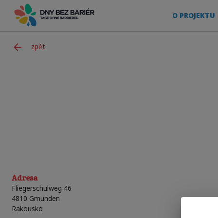
O PROJEKTU
zpět
Adresa
Fliegerschulweg 46
4810
Gmunden
Rakousko