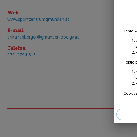
Web
www.sportzentrumgmunden.at
E-mail
Tento 
erika.rapberger@gmunden.ooe.gv.at
Telefon
07612794-313
Pokud b
Cookies