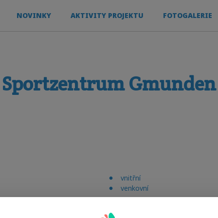
NOVINKY
AKTIVITY PROJEKTU
FOTOGALERIE
Sportzentrum Gmunden
vnitřní
venkovní
Sporty