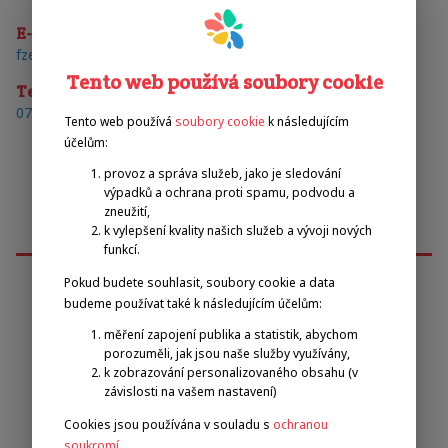
E-mail
fze.kirchdorf@kremstalnet.at
Tento web používá soubory cookie
Telefon
07582/6104156
Tento web používá
soubory cookie
k následujícím
účelům:
provoz a správa služeb, jako je sledování
výpadků a ochrana proti spamu, podvodu a
zneužití,
k vylepšení kvality našich služeb a vývoji nových
funkcí.
Pokud budete souhlasit, soubory cookie a data
budeme používat také k následujícím účelům:
Emilova sportovní, z.s.
měření zapojení publika a statistik, abychom
porozuměli, jak jsou naše služby využívány,
k zobrazování personalizovaného obsahu (v
Pavel Zbožínek
závislosti na vašem nastavení)
zbozinek@emilova-sportovni.cz
+420 602 720 518
Cookies jsou používána v souladu s
ochranou
soukromí
.