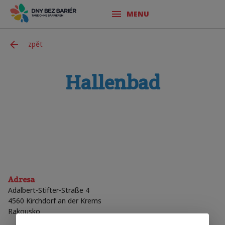
MENU
zpět
Hallenbad
Adresa
Adalbert-Stifter-Straße 4
4560
Kirchdorf an der Krems
Rakousko