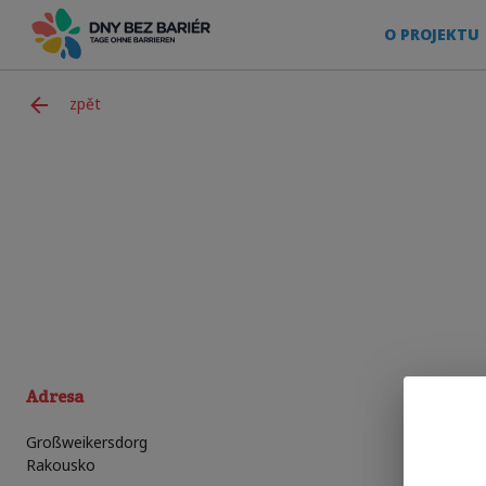
O PROJEKTU
zpět
Adresa
Großweikersdorg
Rakousko