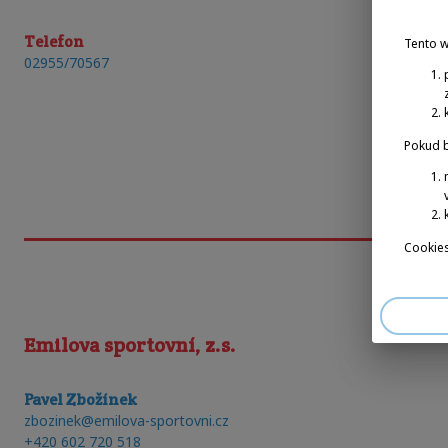
Telefon
Tento 
02955/70567
Pokud b
Cookies
Emilova sportovní, z.s.
Pavel Zbožínek
zbozinek@emilova-sportovni.cz
+420 602 720 518