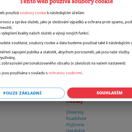
Tento web používá soubory cookie
web používá
soubory cookie
k následujícím účelům:
provoz a správa služeb, jako je sledování výpadků a ochrana proti spamu, po
zneužití,
k vylepšení kvality našich služeb a vývoji nových funkcí.
udete souhlasit, soubory cookie a data budeme používat také k následujícím 
měření zapojení publika a statistik, abychom porozuměli, jak jsou naše služby
využívány,
k zobrazování personalizovaného obsahu (v závislosti na vašem nastavení)
 jsou používána v souladu s
ochranou soukromí
.
SOUHLASÍM
POUZE ZÁKLADNÍ
Odkazy
Zimní hry
Roadshow
Půjčovna
Databáze