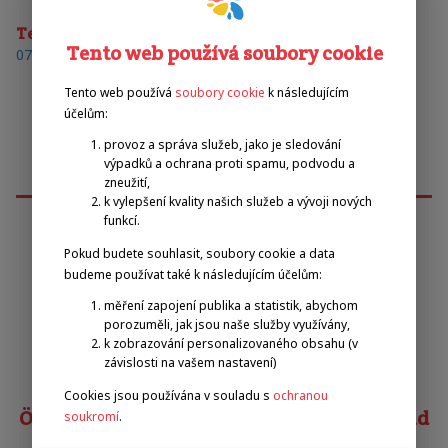
Telefon
Tento web používá soubory cookie
07435/5050
Tento web používá
soubory cookie
k následujícím
účelům:
provoz a správa služeb, jako je sledování
výpadků a ochrana proti spamu, podvodu a
zneužití,
k vylepšení kvality našich služeb a vývoji nových
funkcí.
Pokud budete souhlasit, soubory cookie a data
Emilova sportovní, z.s.
budeme používat také k následujícím účelům:
měření zapojení publika a statistik, abychom
Pavel Zbožínek
porozuměli, jak jsou naše služby využívány,
zbozinek@emilova-sportovni.cz
k zobrazování personalizovaného obsahu (v
závislosti na vašem nastavení)
+420 602 720 518
Cookies jsou používána v souladu s
ochranou
Österreichischer Behindertensportverband
soukromí
.