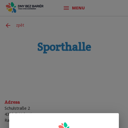
MENU
zpět
Sporthalle
Adresa
Schulstraße 2
4300
St.Valentin
Rakousko