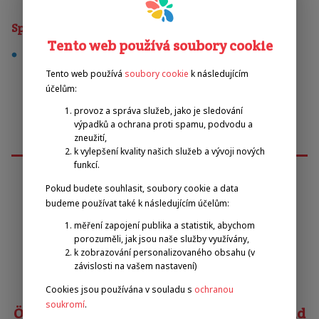
Sporty
Tento web používá soubory cookie
stolní tenis
Tento web používá
soubory cookie
k následujícím
účelům:
provoz a správa služeb, jako je sledování
výpadků a ochrana proti spamu, podvodu a
zneužití,
k vylepšení kvality našich služeb a vývoji nových
funkcí.
Pokud budete souhlasit, soubory cookie a data
Emilova sportovní, z.s.
budeme používat také k následujícím účelům:
měření zapojení publika a statistik, abychom
porozuměli, jak jsou naše služby využívány,
Pavel Zbožínek
k zobrazování personalizovaného obsahu (v
zbozinek@emilova-sportovni.cz
závislosti na vašem nastavení)
+420 602 720 518
Cookies jsou používána v souladu s
ochranou
soukromí
.
Österreichischer Behindertensportverband