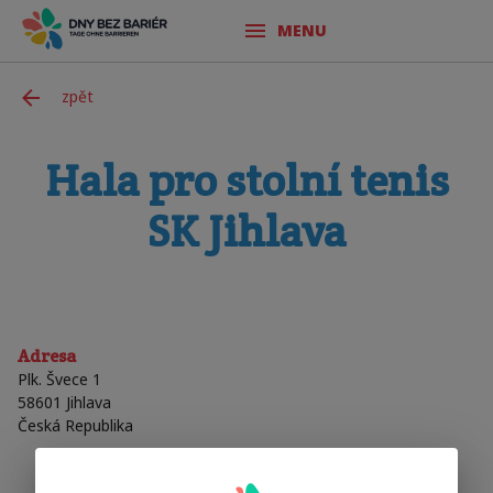
MENU
zpět
Hala pro stolní tenis
SK Jihlava
Adresa
Plk. Švece 1
58601
Jihlava
Česká Republika