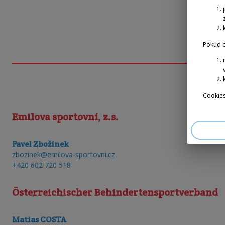
Pokud b
Cookies
Emilova sportovní, z.s.
Pavel Zbožínek
zbozinek@emilova-sportovni.cz
+420 602 720 518
Österreichischer Behindertensportverband
Matias COSTA