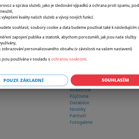
provoz a správa služeb, jako je sledování výpadků a ochrana proti spamu, po
zneužití,
k vylepšení kvality našich služeb a vývoji nových funkcí.
udete souhlasit, soubory cookie a data budeme používat také k následujícím 
měření zapojení publika a statistik, abychom porozuměli, jak jsou naše služby
využívány,
k zobrazování personalizovaného obsahu (v závislosti na vašem nastavení)
 jsou používána v souladu s
ochranou soukromí
.
Odkazy
SOUHLASÍM
POUZE ZÁKLADNÍ
Zimní hry
Roadshow
Půjčovna
Databáze
Novinky
Partneři
Fotogalerie