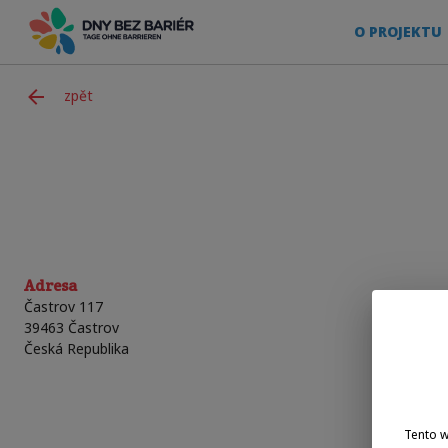
O PROJEKTU
zpět
Adresa
Častrov 117
39463
Častrov
Česká Republika
Tento 