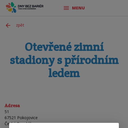
MENU
zpět
Otevřené zimní
stadiony s přírodním
ledem
Adresa
51
67521
Pokojovice
Česká Republika