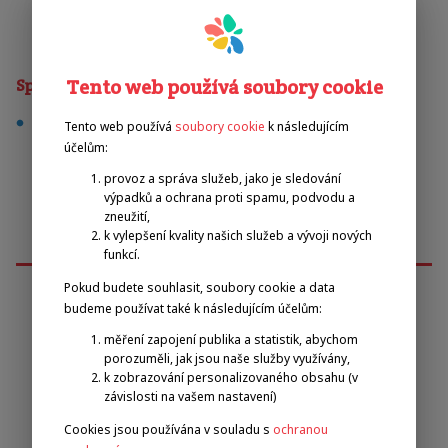
Tento web používá soubory cookie
Sporty
lední hokej
Tento web používá
soubory cookie
k následujícím
účelům:
provoz a správa služeb, jako je sledování
výpadků a ochrana proti spamu, podvodu a
zneužití,
k vylepšení kvality našich služeb a vývoji nových
funkcí.
Pokud budete souhlasit, soubory cookie a data
budeme používat také k následujícím účelům:
Emilova sportovní, z.s.
měření zapojení publika a statistik, abychom
porozuměli, jak jsou naše služby využívány,
k zobrazování personalizovaného obsahu (v
Pavel Zbožínek
závislosti na vašem nastavení)
zbozinek@emilova-sportovni.cz
Cookies jsou používána v souladu s
ochranou
+420 602 720 518