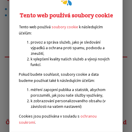
fotbal
Tento web používá soubory cookie
tenis
Tento web používá
soubory cookie
k následujícím
účelům:
provoz a správa služeb, jako je sledování
výpadků a ochrana proti spamu, podvodu a
zneužití,
k vylepšení kvality našich služeb a vývoji nových
funkcí.
Pokud budete souhlasit, soubory cookie a data
Emilova sportovní, z.s.
budeme používat také k následujícím účelům:
měření zapojení publika a statistik, abychom
Pavel Zbožínek
porozuměli, jak jsou naše služby využívány,
zbozinek@emilova-sportovni.cz
k zobrazování personalizovaného obsahu (v
+420 602 720 518
závislosti na vašem nastavení)
Cookies jsou používána v souladu s
ochranou
Österreichischer Behindertensportverband
soukromí
.