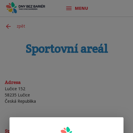
MENU
zpět
Sportovní areál
Adresa
Lučice 152
58235
Lučice
Česká Republika
Sporty