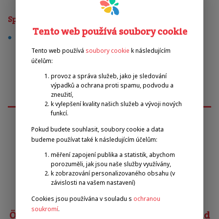
Sporty
Tento web používá soubory cookie
stolní tenis
Tento web používá
soubory cookie
k následujícím
účelům:
provoz a správa služeb, jako je sledování
výpadků a ochrana proti spamu, podvodu a
zneužití,
k vylepšení kvality našich služeb a vývoji nových
funkcí.
Pokud budete souhlasit, soubory cookie a data
Emilova sportovní, z.s.
budeme používat také k následujícím účelům:
měření zapojení publika a statistik, abychom
porozuměli, jak jsou naše služby využívány,
Pavel Zbožínek
k zobrazování personalizovaného obsahu (v
zbozinek@emilova-sportovni.cz
závislosti na vašem nastavení)
+420 602 720 518
Cookies jsou používána v souladu s
ochranou
soukromí
.
Österreichischer Behindertensportverband