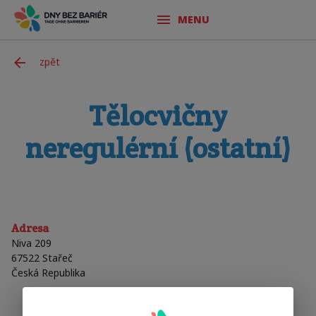
MENU
zpět
Tělocvičny
neregulérní (ostatní)
Adresa
Niva 209
67522
Stařeč
Česká Republika