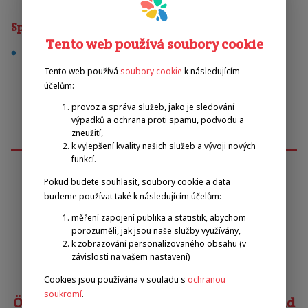
Sporty
Tento web používá soubory cookie
fotbal
Tento web používá
soubory cookie
k následujícím
účelům:
provoz a správa služeb, jako je sledování
výpadků a ochrana proti spamu, podvodu a
zneužití,
k vylepšení kvality našich služeb a vývoji nových
funkcí.
Pokud budete souhlasit, soubory cookie a data
Emilova sportovní, z.s.
budeme používat také k následujícím účelům:
měření zapojení publika a statistik, abychom
porozuměli, jak jsou naše služby využívány,
Pavel Zbožínek
k zobrazování personalizovaného obsahu (v
zbozinek@emilova-sportovni.cz
závislosti na vašem nastavení)
+420 602 720 518
Cookies jsou používána v souladu s
ochranou
soukromí
.
Österreichischer Behindertensportverband