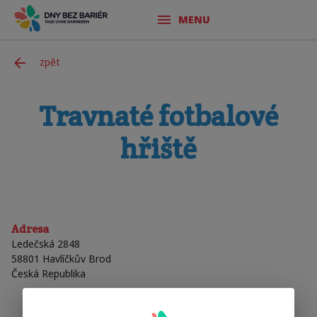
MENU
zpět
Travnaté fotbalové
hřiště
Adresa
Ledečská 2848
58801
Havlíčkův Brod
Česká Republika