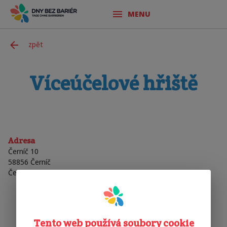
MENU
zpět
Víceúčelové hřiště
Adresa
Černíč 10
58856
Černíč
Česká Republika
Tento web používá soubory cookie