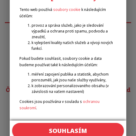
Tento web používá
soubory cookie
k následujícím
účelům:
provoz a správa služeb, jako je sledování
výpadků a ochrana proti spamu, podvodu a
zneužití,
k vylepšení kvality našich služeb a vývoji nových
Emilova sportovní, z.s.
funkcí.
Pokud budete souhlasit, soubory cookie a data
Pavel Zbožínek
budeme používat také k následujícím účelům:
zbozinek@emilova-sportovni.cz
+420 602 720 518
měření zapojení publika a statistik, abychom
porozuměli, jak jsou naše služby využívány,
k zobrazování personalizovaného obsahu (v
Österreichischer Behindertensportverband
závislosti na vašem nastavení)
Cookies jsou používána v souladu s
ochranou
Matias COSTA
soukromí
.
costa@obsv.at
+43 332-61-34
Odkazy
SOUHLASÍM